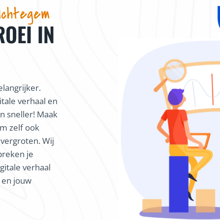
 Ichtegem
ROEI IN
langrijker.
itale verhaal en
 sneller! Maak
m zelf ook
 vergroten. Wij
preken je
gitale verhaal
k en jouw