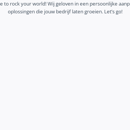
 to rock your world! Wij geloven in een persoonlijke aa
oplossingen die jouw bedrijf laten groeien. Let’s go!
MEER KLANTEN
Wij zorgen dat jouw ideale klanten jouw bedrijf
vinden en contact opnemen. Ontdek hoe we
helpen om meer geschikte klanten aan te