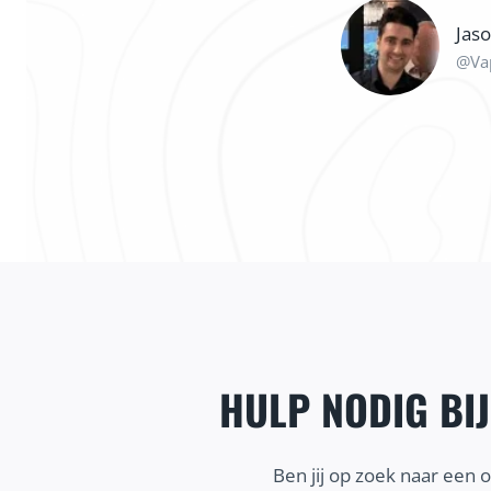
Jas
@Va
HULP NODIG BI
Ben jij op zoek naar een 