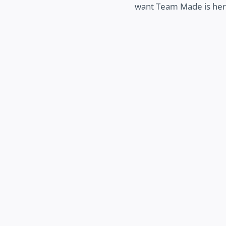
want Team Made is here
MEER ZICHTBAARHEID
ek hoe wij jouw bedrijf beter zichtbaar
 maken op het internet, zodat potentiële
 jouw bedrijf makkelijk kunnen vinden en
jij kunt groeien.
Ontdek meer