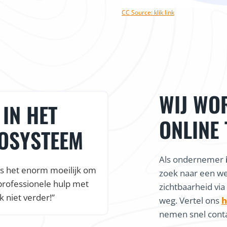
CC Source: klik link
WIJ WO
IN HET
ONLINE
COSYSTEEM
Als ondernemer
is het enorm moeilijk om
zoek naar een w
professionele hulp met
zichtbaarheid via
k niet verder!”
weg. Vertel ons
h
nemen snel conta