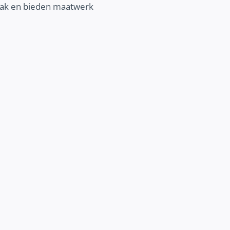
npak en bieden maatwerk
BETERE COMMUNICATIE
Vertel je verhaal online nog beter. Ont
wij jou kunnen helpen om jouw communic
verbeteren en jouw klantenbinding 
vergroten.
Ontdek meer