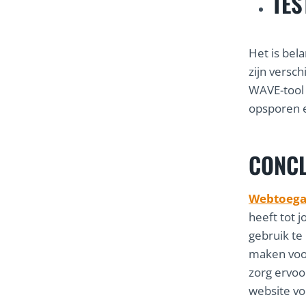
TES
Het is bel
zijn versch
WAVE-tool 
opsporen 
CONCL
Webtoega
heeft tot 
gebruik te
maken voor
zorg ervoo
website vo