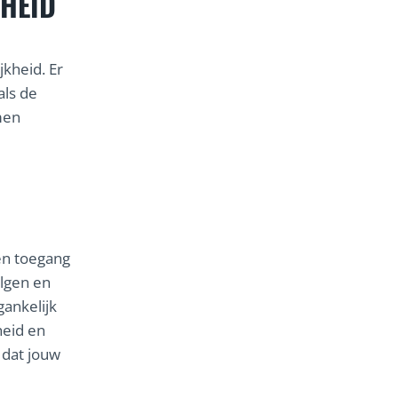
KHEID
jkheid. Er
als de
men
en toegang
lgen en
gankelijk
heid en
 dat jouw