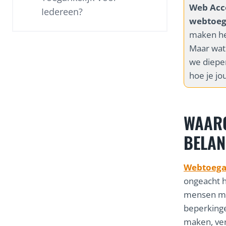
Web Acce
Iedereen?
webtoeg
maken he
Maar wat 
we dieper
hoe je jo
WAARO
BELAN
Webtoega
ongeacht h
mensen me
beperkinge
maken, ver