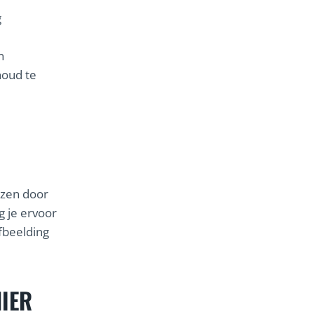
g
n
houd te
ezen door
g je ervoor
fbeelding
NIER