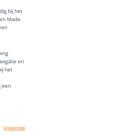
dig bij het
eam Made.
 een
ning
avigatie en
ij het
g een
Volgende