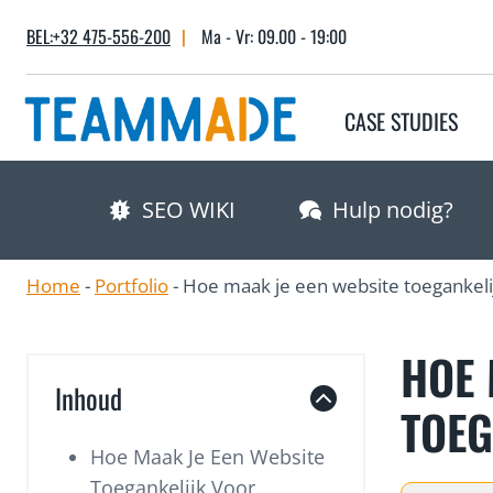
Skip
BEL:+32 475-556-200
|
Ma - Vr: 09.00 - 19:00
to
content
CASE STUDIES
SEO WIKI
Hulp nodig?
Home
-
Portfolio
-
Hoe maak je een website toegankeli
HOE 
Inhoud
TOEG
Hoe Maak Je Een Website
Toegankelijk Voor