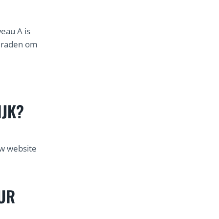
veau A is
e raden om
IJK?
ouw website
UR