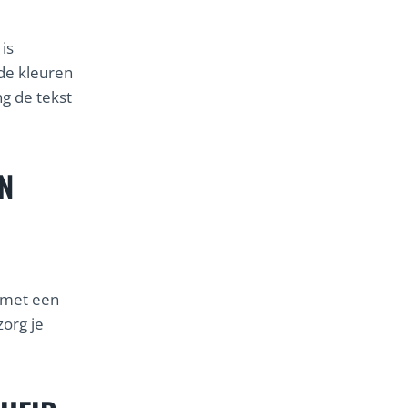
is
 de kleuren
g de tekst
N
n met een
zorg je