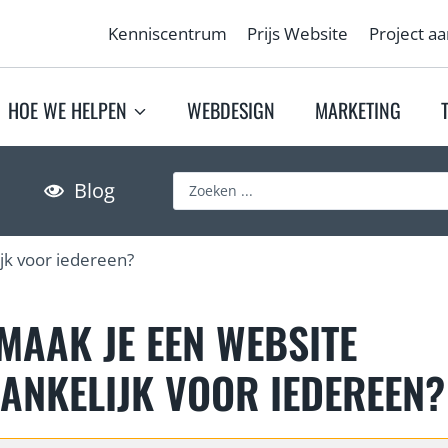
Kenniscentrum
Prijs Website
Project a
HOE WE HELPEN
WEBDESIGN
MARKETING
S
Blog
e
a
jk voor iedereen?
r
c
h
MAAK JE EEN WEBSITE
…
ANKELIJK VOOR IEDEREEN?