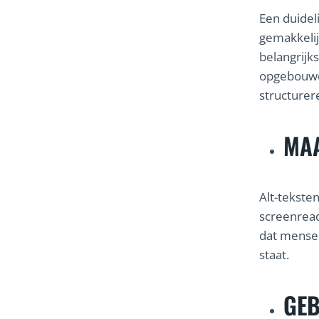
Een duidel
gemakkelij
belangrijks
opgebouwd
structurer
MAA
Alt-tekste
screenread
dat mensen
staat.
GEB