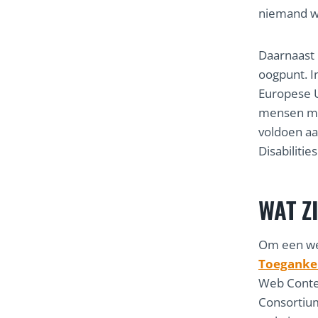
niemand wo
Daarnaast 
oogpunt. I
Europese U
mensen met
voldoen a
Disabilities
WAT Z
Om een web
Toegankel
Web Conten
Consortium