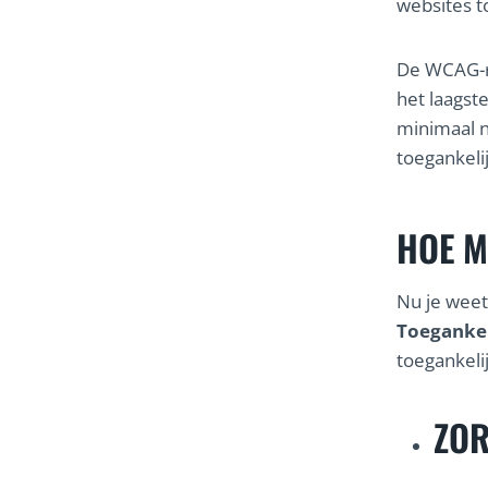
websites t
De WCAG-ri
het laagst
minimaal n
toegankeli
HOE M
Nu je wee
Toegankel
toegankeli
ZOR