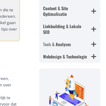
Content & Site
n die te
Optimalisatie
edereen.
ikel gaan
Linkbuilding & Lokale
tips over
SEO
Tools &
Analyses
Webdesign & Technologie
reen,
an over
ijk te
rvoor dat