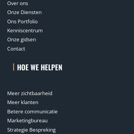
a
Over ons
l
Onze Diensten
y
Ons Portfolio
t
Kenniscentrum
i
Onze gidsen
c
Contact
s
4
HOE WE HELPEN
(
G
A
4
Meer zichtbaarheid
)
Meer klanten
Betere communicatie
Marketingbureau
Strategie Bespreking