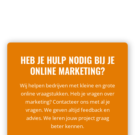
r
r
e
u
s
s
l
s
c
:
e
s
h
o
n
e
i
p
e
n
l
w
n
d
T
e
c
HEB JE HULP NODIG BIJ JE
o
u
g
r
o
s
n
ONLINE MARKETING?
u
r
s
a
c
e
a
Wij helpen bedrijven met kleine en grote
i
n
r
online vraagstukken. Heb je vragen over
a
G
o
marketing? Contacteer ons met al je
l
o
n
vragen. We geven altijd feedback en
e
o
l
advies. We leren jouw project graag
e
g
i
beter kennen.
l
l
n