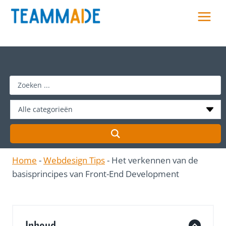
Skip
to
content
S
e
a
r
c
h
Home
-
Webdesign Tips
-
Het verkennen van de
…
basisprincipes van Front-End Development
Inhoud