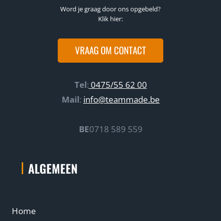
Word je graag door ons opgebeld?
c
Klik hier:
s
(
VRAAG OM CONTACT
U
A
)
Tel
:
0475/55 62 00
e
Mail
:
info@teammade.be
n
G
BE
0718 589 559
o
o
g
ALGEMEEN
l
e
A
Home
n