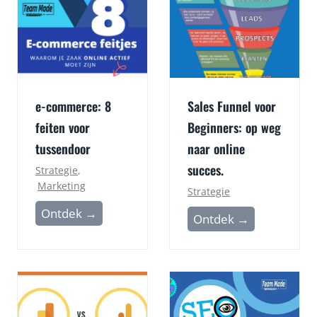
e-commerce: 8
Sales Funnel voor
feiten voor
Beginners: op weg
tussendoor
naar online
succes.
Strategie
,
Marketing
Strategie
e
Ontdek →
S
Ontdek →
-
a
c
l
o
e
m
s
m
F