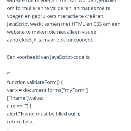
website toe te voegen. Het kan worden gebruikt
om formulieren te valideren, animaties toe te
voegen en gebruikersinteractie te creëren.
JavaScript werkt samen met HTML en CSS om een
website te maken die niet alleen visueel
aantrekkelijk is, maar ook functioneel.
Een voorbeeld van JavaScript-code is:
“`
function validateForm() {
var x = document.forms[“myForm”]
[“fname”].value;
if (x == “”) {
alert(“Name must be filled out”);
return false;
}