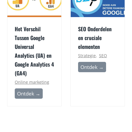
e
u
r
n
c
n
e
Het Verschil
SEO Onderdelen
e
:
Tussen Google
en cruciale
l
8
Universal
elementen
v
f
o
Analytics (UA) en
Strategie
,
SEO
e
o
Google Analytics 4
S
Ontdek →
i
r
(GA4)
E
t
B
Online marketing
O
e
e
O
n
H
Ontdek →
g
n
v
e
i
d
o
t
n
e
o
V
n
r
r
e
e
d
t