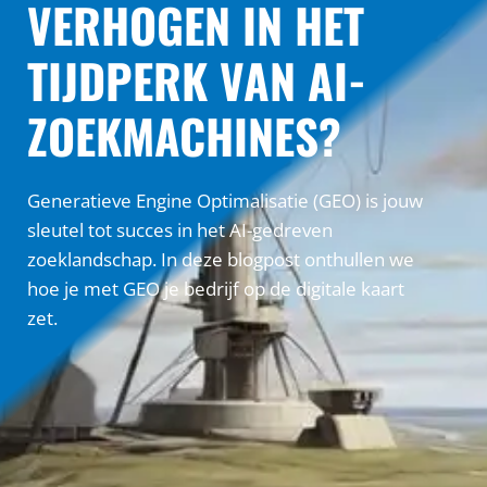
VERHOGEN IN HET
TIJDPERK VAN AI-
ZOEKMACHINES?
Generatieve Engine Optimalisatie (GEO) is jouw
sleutel tot succes in het AI-gedreven
zoeklandschap. In deze blogpost onthullen we
hoe je met GEO je bedrijf op de digitale kaart
zet.