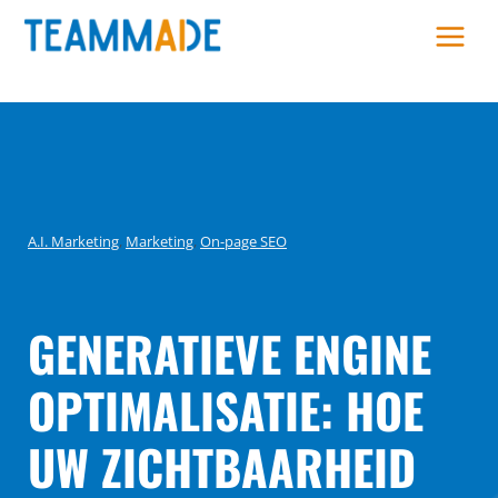
Skip
to
content
A.I. Marketing
, 
Marketing
, 
On-page SEO
GENERATIEVE ENGINE
OPTIMALISATIE: HOE
UW ZICHTBAARHEID