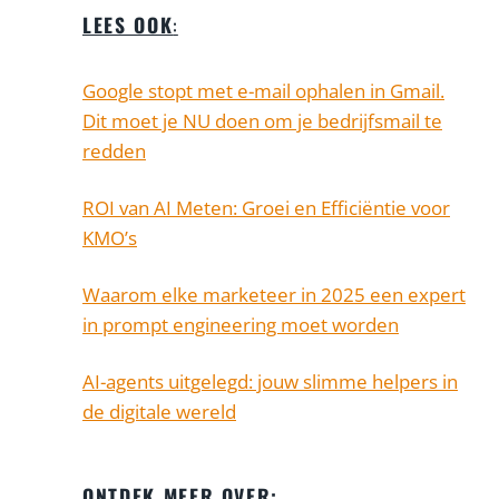
LEES OOK
:
Google stopt met e-mail ophalen in Gmail.
Dit moet je NU doen om je bedrijfsmail te
redden
ROI van AI Meten: Groei en Efficiëntie voor
KMO’s
Waarom elke marketeer in 2025 een expert
in prompt engineering moet worden
AI-agents uitgelegd: jouw slimme helpers in
de digitale wereld
ONTDEK MEER OVER: