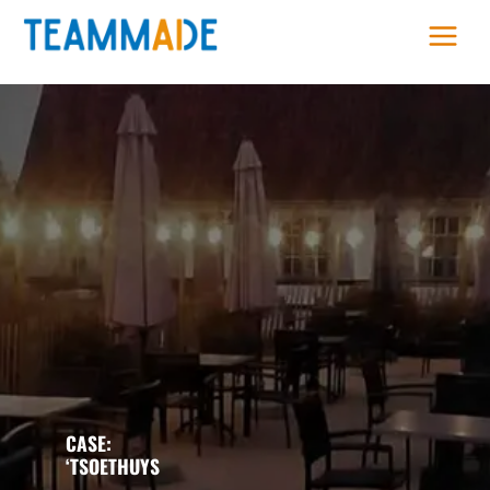
Skip
to
content
CASE:
‘TSOETHUYS