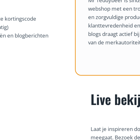
Mr Teddybeer is sind
webshop met een tro
en zorgvuldige produ
te kortingscode
klanttevredenheid en
tig)
blogs draagt actief b
ën en blogberichten
van de merkautorite
Live beki
Laat je inspireren 
meegaat. Bezoek de 