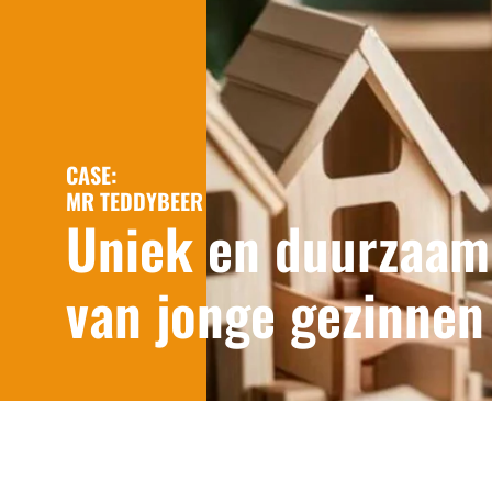
CASE:
MR TEDDYBEER
Uniek en duurzaam
van jonge gezinnen