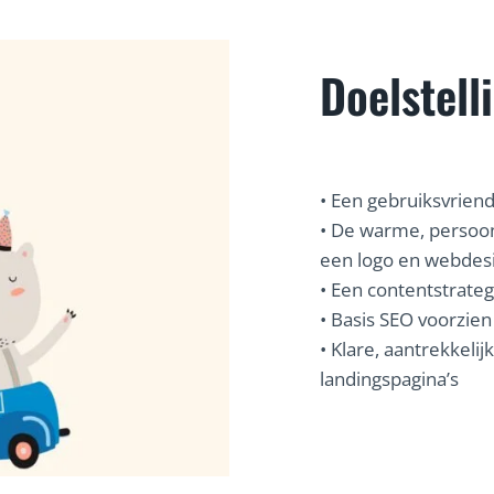
Doelstell
• Een gebruiksvrie
• De warme, persoon
een logo en webdes
• Een contentstrate
• Basis SEO voorzien
• Klare, aantrekkeli
landingspagina’s