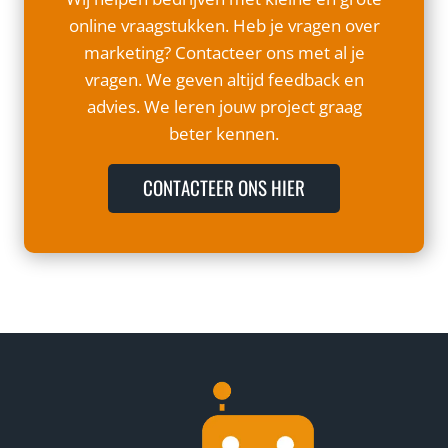
O
K
E
online vraagstukken. Heb je vragen over
R
E
D
K
T
marketing? Contacteer ons met al je
R
M
E
vragen. We geven altijd feedback en
I
O
E
J
advies. We leren jouw project graag
’
R
F
S
beter kennen.
I
S
N
M
2
CONTACTEER ONS HIER
A
0
I
2
L
5
T
E
E
E
R
N
E
E
D
X
D
P
E
E
N
R
T