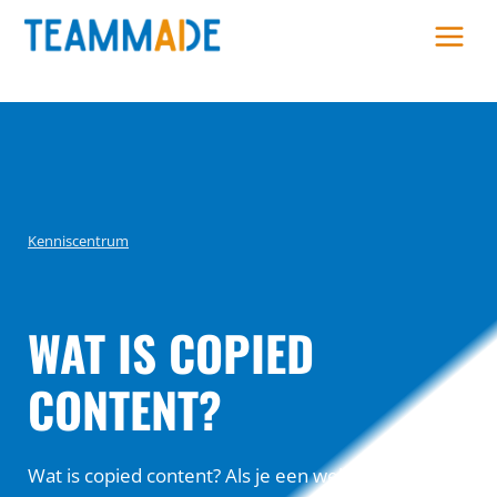
Skip
to
content
Kenniscentrum
WAT IS COPIED
CONTENT?
Wat is copied content? Als je een website hebt of