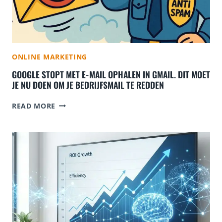
ONLINE MARKETING
GOOGLE STOPT MET E-MAIL OPHALEN IN GMAIL. DIT MOET
JE NU DOEN OM JE BEDRIJFSMAIL TE REDDEN
G
READ MORE
O
O
G
L
E
S
T
O
P
T
M