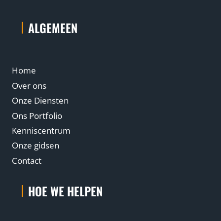
T
W
ALGEMEEN
O
R
D
E
N
Home
Over ons
Onze Diensten
Ons Portfolio
Kenniscentrum
Onze gidsen
Contact
HOE WE HELPEN