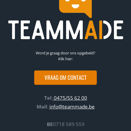
I
N
P
R
O
M
P
T
E
Word je graag door ons opgebeld?
N
Klik hier:
G
I
N
VRAAG OM CONTACT
E
E
R
Tel
:
0475/55 62 00
I
N
Mail
:
info@teammade.be
G
M
O
BE
0718 589 559
E