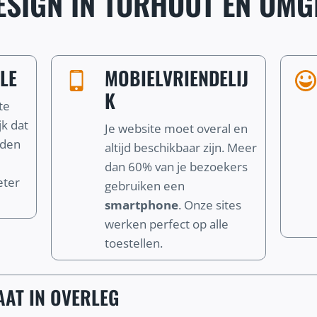
SIGN IN TORHOUT EN OMG
LE
MOBIELVRIENDELIJ
K
te
jk dat
Je website moet overal en
nden
altijd beschikbaar zijn. Meer
dan 60% van je bezoekers
eter
gebruiken een
smartphone
. Onze sites
werken perfect op alle
toestellen.
AT IN OVERLEG