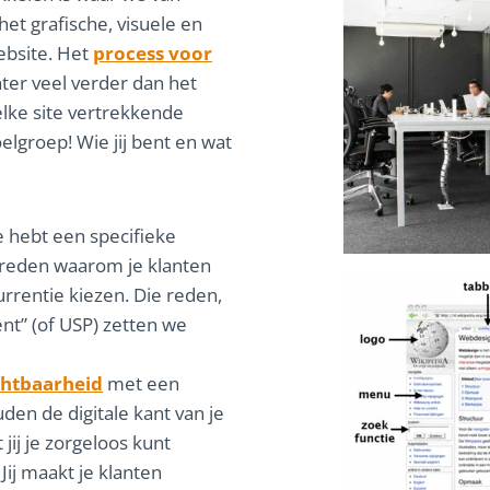
t grafische, visuele en
ebsite. Het
process voor
hter veel verder dan het
lke site vertrekkende
elgroep! Wie jij bent en wat
e hebt een specifieke
n reden waarom je klanten
urrentie kiezen. Die reden,
t” (of USP) zetten we
chtbaarheid
met een
den de digitale kant van je
 jij je zorgeloos kunt
Jij maakt je klanten