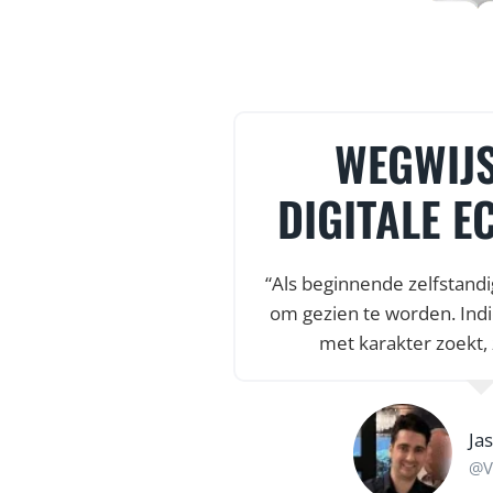
T & HEEL
WEGWIJS
TEUNING
DIGITALE E
amenwerking was onze
“Als beginnende zelfstandi
nze fietsenwinkel af
om gezien te worden. Indi
rt en heel veel
met karakter zoekt, 
aar een startup van
Ja
@V