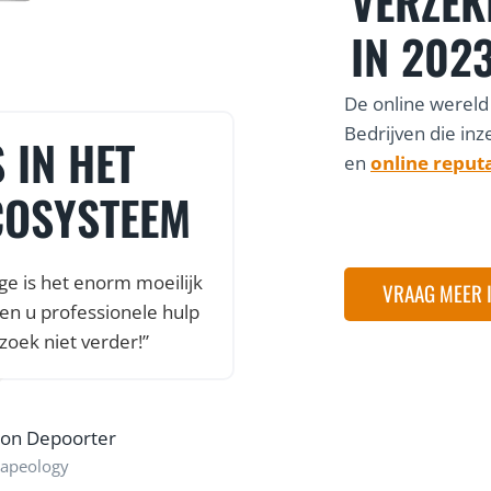
VERZEK
IN 202
De online wereld
Bedrijven die inz
 IN HET
VLOTTE S
en
online reput
COSYSTEEM
VEEL ON
ge is het enorm moeilijk
“Dankzij de snelle en 
VRAAG MEER 
en u professionele hulp
webshop al online, no
zoek niet verder!”
was. Een vlotte o
ondersteuning, kortom
d
son Depoorter
apeology