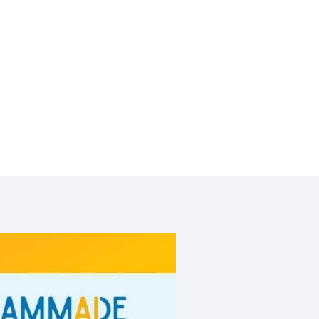
Maarten
@coureur local