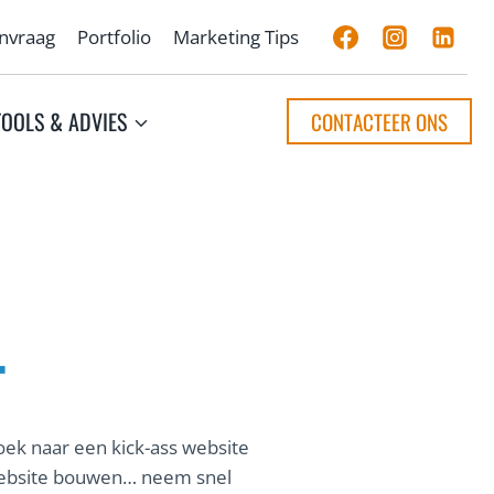
anvraag
Portfolio
Marketing Tips
TOOLS & ADVIES
CONTACTEER ONS
T
 zoek naar een kick-ass website
w website bouwen… neem snel