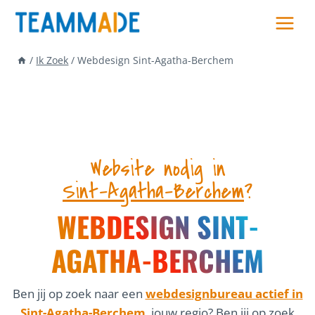
Skip
to
content
/
Ik Zoek
/
Webdesign Sint-Agatha-Berchem
Website nodig in
Sint-Agatha-Berchem
?
WEBDESIGN SINT-
AGATHA-BERCHEM
Ben jij op zoek naar een
webdesignbureau actief in
Sint-Agatha-Berchem
, jouw regio? Ben jij op zoek