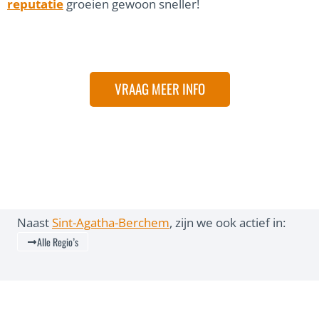
reputatie
groeien gewoon sneller!
VRAAG MEER INFO
Naast
Sint-Agatha-Berchem
, zijn we ook actief in:
W
W
W
W
W
W
W
W
Alle Regio’s
E
E
E
E
E
E
E
E
B
B
B
B
B
B
B
B