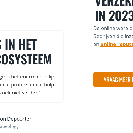
VERZEK
IN 202
De online wereld
Bedrijven die inz
 IN HET
en
online reput
COSYSTEEM
ge is het enorm moeilijk
VRAAG MEER 
en u professionele hulp
zoek niet verder!”
son Depoorter
apeology