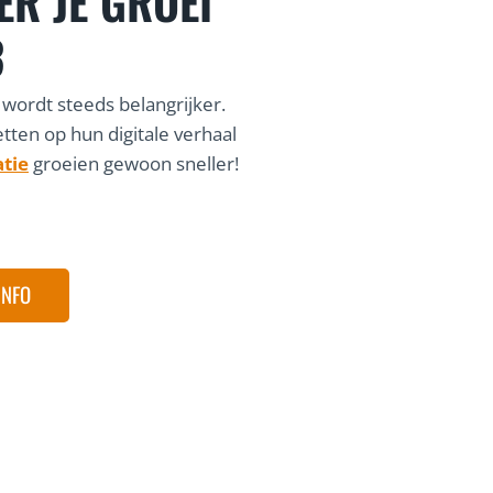
ER JE GROEI
3
 wordt steeds belangrijker.
etten op hun digitale verhaal
atie
groeien gewoon sneller!
INFO