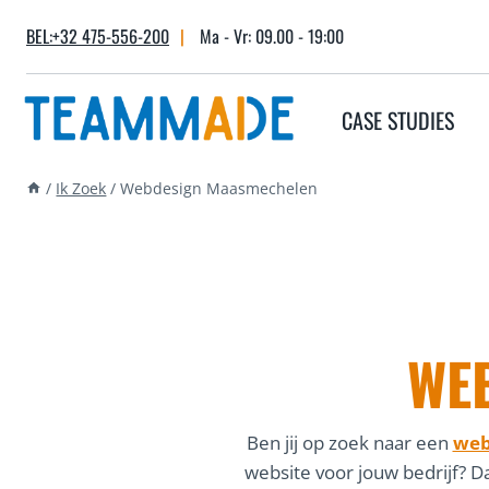
Skip
BEL:+32 475-556-200
|
Ma - Vr: 09.00 - 19:00
to
content
CASE STUDIES
/
Ik Zoek
/
Webdesign Maasmechelen
WE
Ben jij op zoek naar een
web
website voor jouw bedrijf? 