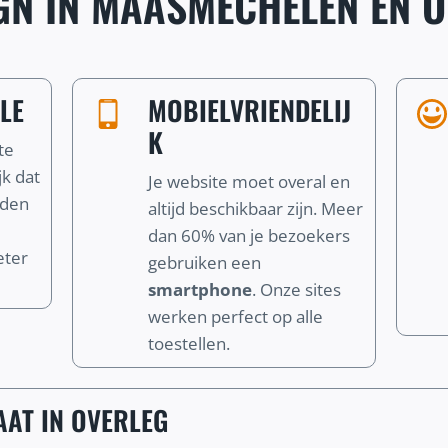
GN IN MAASMECHELEN EN O
LE
MOBIELVRIENDELIJ
K
te
jk dat
Je website moet overal en
nden
altijd beschikbaar zijn. Meer
dan 60% van je bezoekers
eter
gebruiken een
smartphone
. Onze sites
werken perfect op alle
toestellen.
AT IN OVERLEG