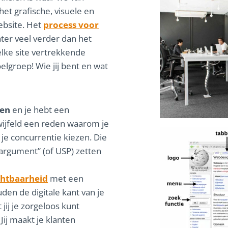
t grafische, visuele en
ebsite. Het
process voor
hter veel verder dan het
lke site vertrekkende
elgroep! Wie jij bent en wat
len
en je hebt een
twijfeld een reden waarom je
 je concurrentie kiezen. Die
argument” (of USP) zetten
chtbaarheid
met een
den de digitale kant van je
 jij je zorgeloos kunt
Jij maakt je klanten