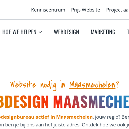
Kenniscentrum
Prijs Website
Project a
HOE WE HELPEN
WEBDESIGN
MARKETING
Website nodig in
Maasmechelen
?
BDESIGN MAASMECHE
designbureau actief in Maasmechelen
, jouw regio? Ben
Dan ben je bij ons aan het juiste adres. Ontdek hoe we o