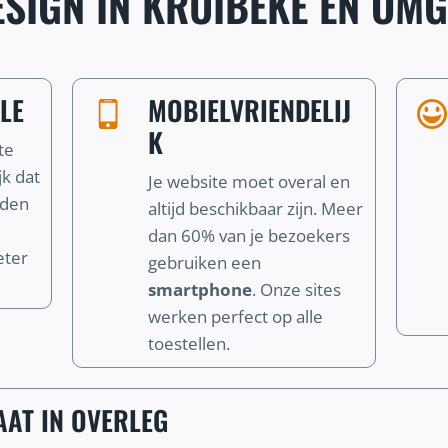
SIGN IN KRUIBEKE EN OMG
LE
MOBIELVRIENDELIJ
K
te
jk dat
Je website moet overal en
nden
altijd beschikbaar zijn. Meer
dan 60% van je bezoekers
eter
gebruiken een
smartphone
. Onze sites
werken perfect op alle
toestellen.
AT IN OVERLEG