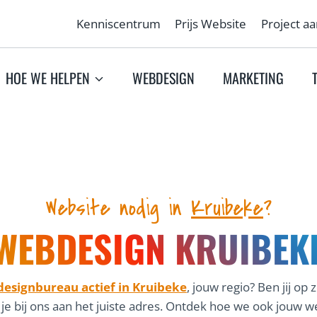
Kenniscentrum
Prijs Website
Project a
HOE WE HELPEN
WEBDESIGN
MARKETING
Website nodig in
Kruibeke
?
WEBDESIGN KRUIBEK
esignbureau actief in Kruibeke
, jouw regio? Ben jij op
 je bij ons aan het juiste adres. Ontdek hoe we ook jou