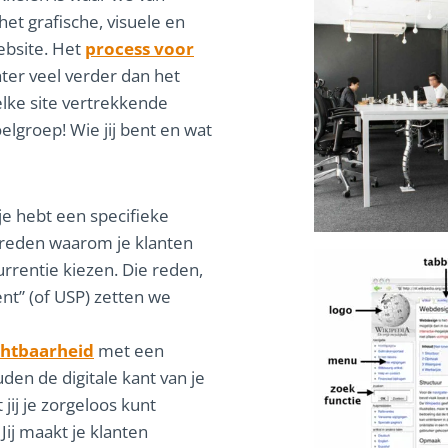
t grafische, visuele en
ebsite. Het
process voor
hter veel verder dan het
lke site vertrekkende
elgroep! Wie jij bent en wat
je hebt een specifieke
n reden waarom je klanten
urrentie kiezen. Die reden,
t” (of USP) zetten we
chtbaarheid
met een
den de digitale kant van je
 jij je zorgeloos kunt
Jij maakt je klanten