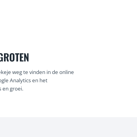
Maarten
@coureur local
RGROTEN
ekeje weg te vinden in de online
gle Analytics en het
 en groei.