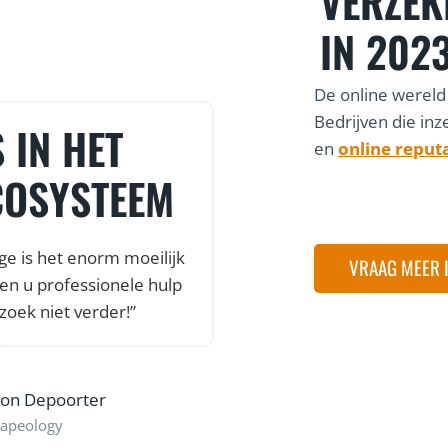
VERZEK
IN 202
De online wereld
Bedrijven die inz
 IN HET
VLOTTE S
en
online reput
COSYSTEEM
VEEL ON
ge is het enorm moeilijk
“Dankzij de snelle en 
VRAAG MEER 
en u professionele hulp
webshop al online, no
zoek niet verder!”
was. Een vlotte o
ondersteuning, kortom
d
son Depoorter
apeology