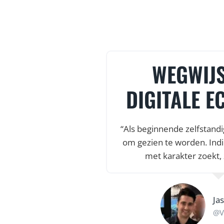
T & HEEL
WEGWIJS
TEUNING
DIGITALE E
amenwerking was onze
“Als beginnende zelfstandi
nze fietsenwinkel af
om gezien te worden. Indi
rt en heel veel
met karakter zoekt, 
aar een startup van
Ja
@V