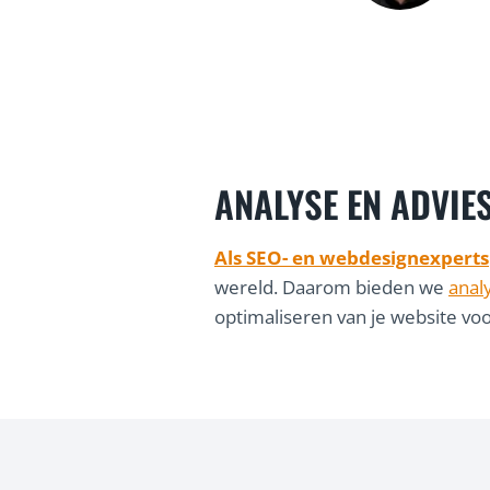
ten
eur local
ANALYSE EN ADVIE
Als SEO- en webdesignexperts
wereld. Daarom bieden we
anal
optimaliseren van je website voo