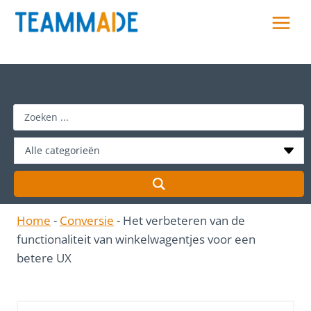
Skip
to
content
S
e
a
r
c
h
Home
-
Conversie
-
Het verbeteren van de
…
functionaliteit van winkelwagentjes voor een
betere UX