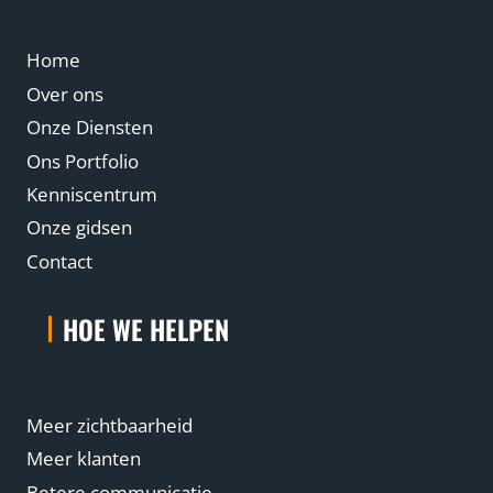
n
o
Home
d
i
Over ons
g
Onze Diensten
h
Ons Portfolio
e
Kenniscentrum
b
Onze gidsen
t
Contact
?
HOE WE HELPEN
Meer zichtbaarheid
Meer klanten
Betere communicatie