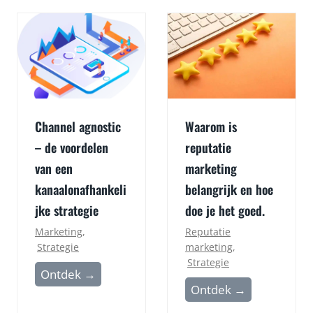
Channel agnostic
Waarom is
– de voordelen
reputatie
van een
marketing
kanaalonafhankeli
belangrijk en hoe
jke strategie
doe je het goed.
Marketing
,
Reputatie
Strategie
marketing
,
Strategie
C
Ontdek →
W
Ontdek →
h
a
a