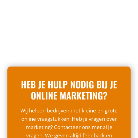
a
o
n
i
r
o
e
n
k
r
l
e
e
d
i
r
t
e
s
e
i
l
m
c
n
e
i
l
g
n
j
a
b
v
n
m
e
a
HEB JE HULP NODIG BIJ JE
w
e
l
n
e
s
ONLINE MARKETING?
a
e
b
t
n
e
s
r
g
Wij helpen bedrijven met kleine en grote
n
i
a
r
online vraagstukken. Heb je vragen over
k
t
t
i
marketing? Contacteer ons met al je
a
e
e
j
vragen. We geven altijd feedback en
n