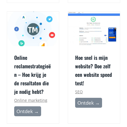
a
n
r
n
o
e
m
l
i
a
s
g
r
n
Online
Hoe snel is mijn
e
o
reclamestrategieë
website? Doe zelf
p
s
n – Hoe krijg je
een website speed
u
t
t
de resultaten die
test!
i
a
je nodig hebt?
c
SEO
t
–
Online marketing
H
Ontdek →
i
d
o
O
Ontdek →
e
e
e
n
m
v
s
l