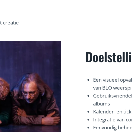
 creatie
Doelstell
Een visueel opva
van BLO weerspi
Gebruiksvriendel
albums
Kalender- en tic
Integratie van co
Eenvoudig behee